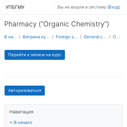
Перейти к основному содержанию
УПБГМУ
Вы не вошли в систему (
Вход
)
Pharmacy ("Organic Chemistry")
В начало
Витрина курсов 3KL
Foreign students
General chemistry
О курсе
Перейти к записи на курс
Авторизоваться
Пропустить Навигация
Навигация
В начало