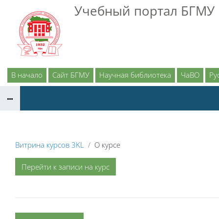
Перейти к основному содержанию
Учебный портал БГМУ
В начало
Сайт БГМУ
Научная библиотека
ЧаВО
Рус
Витрина курсов 3KL
О курсе
Перейти к записи на курс