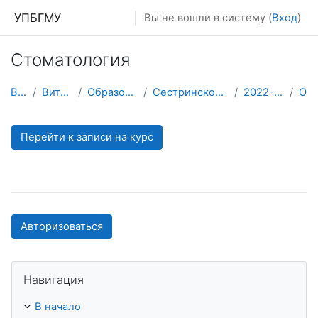
Перейти к основному содержанию
УПБГМУ
Вы не вошли в систему (
Вход
)
Стоматология
В начало
Витрина курсов 3KL
Образование 2025-2026 уч.год
Сестринского дела и паллиативной помощи
2022-2023 УЧЕБНЫЙ ГОД
О курсе
Перейти к записи на курс
Авторизоваться
Пропустить Навигация
Навигация
В начало