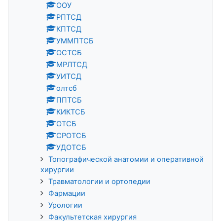
ООУ
РПТСД
КПТСД
УММПТСБ
ОСТСБ
МРЛТСД
УИТСД
олтсб
ППТСБ
КИКТСБ
ОТСБ
СРОТСБ
УДОТСБ
Топографической анатомии и оперативной
хирургии
Травматологии и ортопедии
Фармации
Урологии
Факультетская хирургия