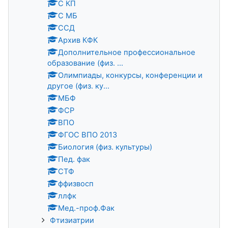
С КП
С МБ
ССД
Архив КФК
Дополнительное профессиональное
образование (физ. ...
Олимпиады, конкурсы, конференции и
другое (физ. ку...
МБФ
ФСР
ВПО
ФГОС ВПО 2013
Биология (физ. культуры)
Пед. фак
СТФ
ффизвосп
ллфк
Мед.-проф.Фак
Фтизиатрии