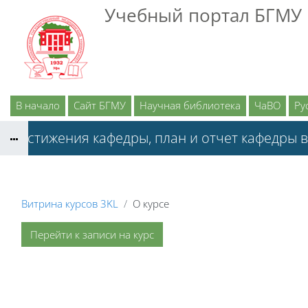
Перейти к основному содержанию
Учебный портал БГМУ
В начало
Сайт БГМУ
Научная библиотека
ЧаВО
Рус
Достижения кафедры, план и отчет кафедры 
Витрина курсов 3KL
О курсе
Перейти к записи на курс