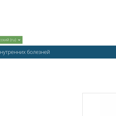
ский ‎(ru)‎
внутренних болезней