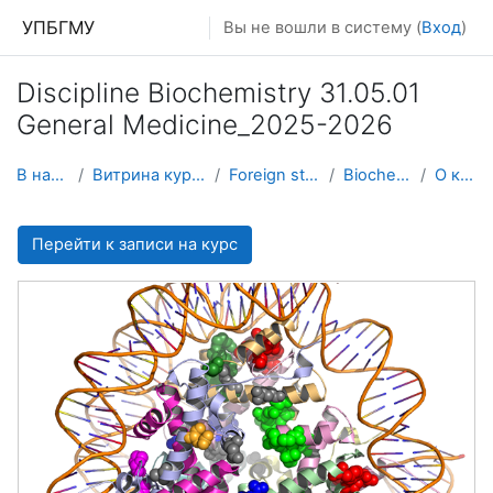
Перейти к основному содержанию
УПБГМУ
Вы не вошли в систему (
Вход
)
Discipline Biochemistry 31.05.01
General Medicine_2025-2026
В начало
Витрина курсов 3KL
Foreign students
Biochemistry
О курсе
Перейти к записи на курс