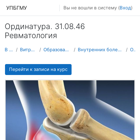
Перейти к основному содержанию
УПБГМУ
Вы не вошли в систему (
Вход
)
Ординатура. 31.08.46
Ревматология
В начало
Витрина курсов 3KL
Образование 2025-2026 уч.год
Внутренних болезней и клинической психологии
О курсе
Перейти к записи на курс