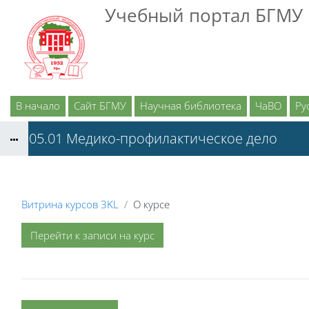
Перейти к основному содержанию
Учебный портал БГМУ
В начало
Сайт БГМУ
Научная библиотека
ЧаВО
Рус
32.05.01 Медико-профилактическое дело
Витрина курсов 3KL
О курсе
Перейти к записи на курс