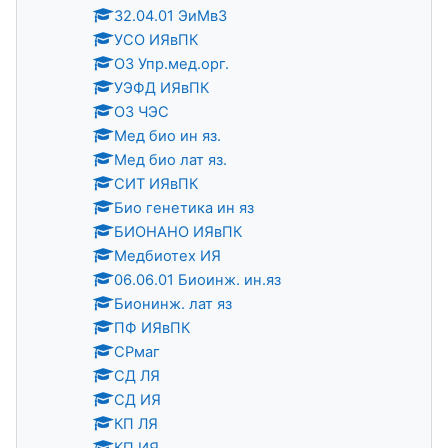
32.04.01 ЭиМвЗ
УСО ИЯвПК
ОЗ Упр.мед.орг.
УЭФД ИЯвПК
ОЗ ЧЭС
Мед био ин яз.
Мед био лат яз.
СИТ ИЯвПК
Био генетика ин яз
БИОНАНО ИЯвПК
Медбиотех ИЯ
06.06.01 Биоинж. ин.яз
Бионинж. лат яз
ПФ ИЯвПК
СРмаг
СД ЛЯ
СД ИЯ
КП ЛЯ
КП ИЯ