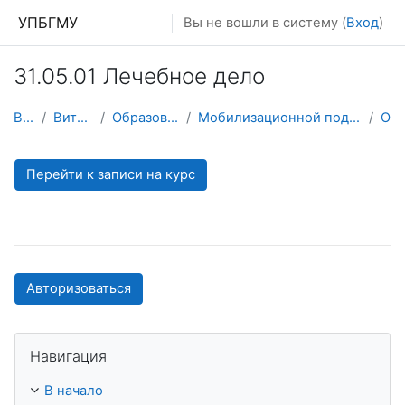
Перейти к основному содержанию
УПБГМУ
Вы не вошли в систему (
Вход
)
31.05.01 Лечебное дело
В начало
Витрина курсов 3KL
Образование 2025-2026 уч.год
Мобилизационной подготовки здравоохранения и медицины катастроф
О курсе
Перейти к записи на курс
Авторизоваться
Пропустить Навигация
Навигация
В начало