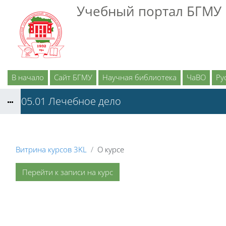
Перейти к основному содержанию
Учебный портал БГМУ
В начало
Сайт БГМУ
Научная библиотека
ЧаВО
Рус
31.05.01 Лечебное дело
Витрина курсов 3KL
О курсе
Перейти к записи на курс