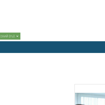
ский ‎(ru)‎