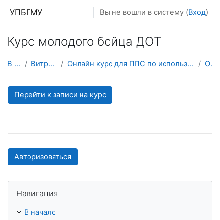
Перейти к основному содержанию
УПБГМУ
Вы не вошли в систему (
Вход
)
Курс молодого бойца ДОТ
В начало
Витрина курсов 3KL
Онлайн курс для ППС по использованию дистанционных образовательных технологий
О курсе
Перейти к записи на курс
Авторизоваться
Пропустить Навигация
Навигация
В начало