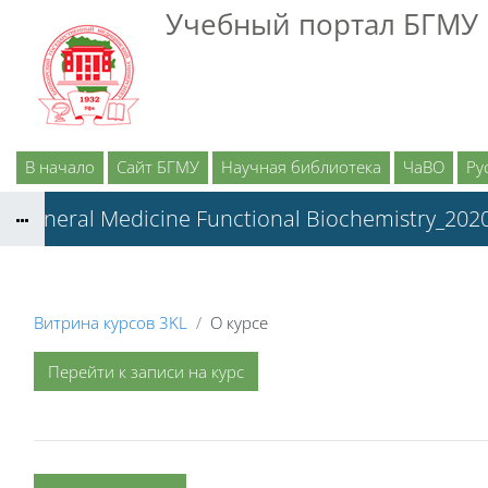
Перейти к основному содержанию
Учебный портал БГМУ
В начало
Сайт БГМУ
Научная библиотека
ЧаВО
Рус
General Medicine Functional Biochemistry_202
Витрина курсов 3KL
О курсе
Перейти к записи на курс