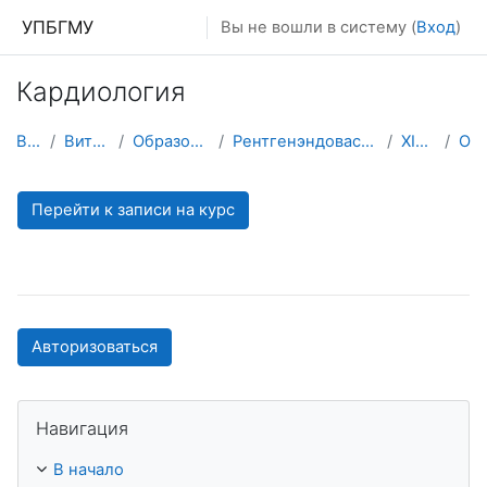
Перейти к основному содержанию
УПБГМУ
Вы не вошли в систему (
Вход
)
Кардиология
В начало
Витрина курсов 3KL
Образование 2025-2026 уч.год
Рентгенэндоваскулярных диагностики и лечения ИДПО
XIX. Ординатура
О курсе
Перейти к записи на курс
Авторизоваться
Пропустить Навигация
Навигация
В начало