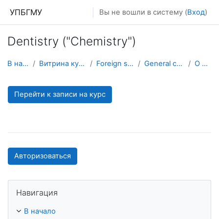
Перейти к основному содержанию
УПБГМУ
Вы не вошли в систему (
Вход
)
Dentistry ("Chemistry")
В начало
Витрина курсов 3KL
Foreign students
General chemistry
О курсе
Перейти к записи на курс
Авторизоваться
Пропустить Навигация
Навигация
В начало