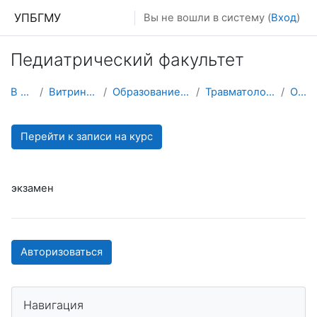
Перейти к основному содержанию
УПБГМУ
Вы не вошли в систему (
Вход
)
Педиатрический факультет
В начало
Витрина курсов 3KL
Образование 2025-2026 уч.год
Травматологии и ортопедии
О курсе
Перейти к записи на курс
экзамен
Авторизоваться
Пропустить Навигация
Навигация