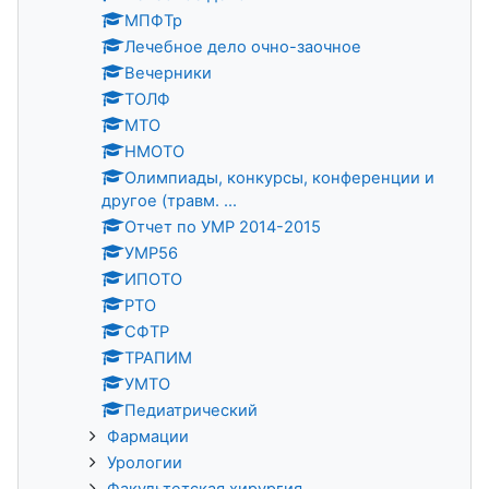
МПФТр
Лечебное делo очно-заочное
Вечерники
ТОЛФ
МТО
НМОТО
Олимпиады, конкурсы, конференции и
другое (травм. ...
Отчет по УМР 2014-2015
УМР56
ИПОТО
РТО
СФТР
ТРАПИМ
УМТО
Педиатрический
Фармации
Урологии
Факультетская хирургия