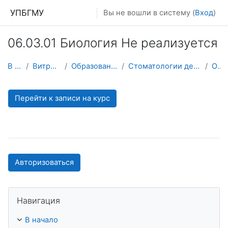
Перейти к основному содержанию
УПБГМУ
Вы не вошли в систему (
Вход
)
06.03.01 Биология Не реализуется
В начало
Витрина курсов 3KL
Образование 2025-2026 уч.год
Стоматологии детского возраста и ортодонтии
О курсе
Перейти к записи на курс
Авторизоваться
Пропустить Навигация
Навигация
В начало