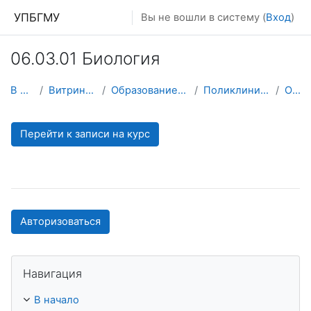
Перейти к основному содержанию
УПБГМУ
Вы не вошли в систему (
Вход
)
06.03.01 Биология
В начало
Витрина курсов 3KL
Образование 2025-2026 уч.год
Поликлинической терапии
О курсе
Перейти к записи на курс
Авторизоваться
Пропустить Навигация
Навигация
В начало