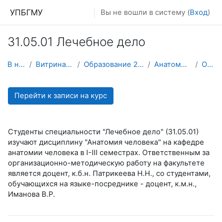
Перейти к основному содержанию
УПБГМУ
Вы не вошли в систему (
Вход
)
31.05.01 Лечебное дело
В начало
Витрина курсов 3KL
Образование 2025-2026 уч.год
Анатомии человека
О курсе
Перейти к записи на курс
Студенты специальности "Лечебное дело" (31.05.01)
изучают дисциплину "Анатомия человека" на кафедре
анатомии человека в I-III семестрах. Ответственным за
организационно-методическую работу на факультете
является доцент, к.б.н. Патрикеева Н.Н., со студентами,
обучающихся на языке-посреднике - доцент, к.м.н.,
Иманова В.Р.