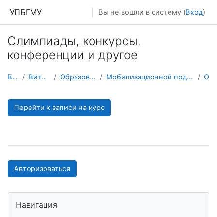
Перейти к основному содержанию
УПБГМУ
Вы не вошли в систему (
Вход
)
Олимпиады, конкурсы,
конференции и другое
В начало
Витрина курсов 3KL
Образование 2025-2026 уч.год
Мобилизационной подготовки здравоохранения и медицины катастроф
О курсе
Перейти к записи на курс
Авторизоваться
Пропустить Навигация
Навигация