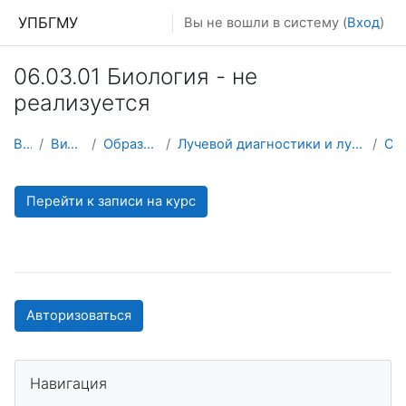
Перейти к основному содержанию
УПБГМУ
Вы не вошли в систему (
Вход
)
06.03.01 Биология - не
реализуется
В начало
Витрина курсов 3KL
Образование 2025-2026 уч.год
Лучевой диагностики и лучевой терапии, ядерной медицины и радиотерапии с курсами ИДПО
О курсе
Перейти к записи на курс
Авторизоваться
Пропустить Навигация
Навигация