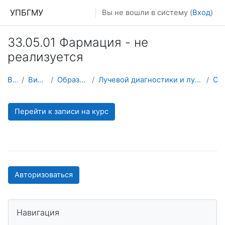
Перейти к основному содержанию
УПБГМУ
Вы не вошли в систему (
Вход
)
33.05.01 Фармация - не
реализуется
В начало
Витрина курсов 3KL
Образование 2025-2026 уч.год
Лучевой диагностики и лучевой терапии, ядерной медицины и радиотерапии с курсами ИДПО
О курсе
Перейти к записи на курс
Авторизоваться
Пропустить Навигация
Навигация