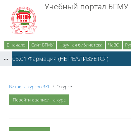
Перейти к основному содержанию
Учебный портал БГМУ
В начало
Сайт БГМУ
Научная библиотека
ЧаВО
Рус
33.05.01 Фармация (НЕ РЕАЛИЗУЕТСЯ)
Витрина курсов 3KL
О курсе
Перейти к записи на курс