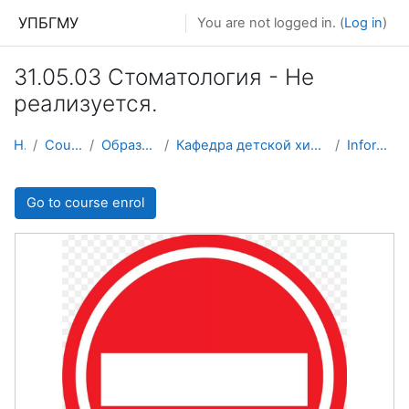
Skip to main content
УПБГМУ
You are not logged in. (
Log in
)
31.05.03 Стоматология - Не
реализуется.
Home
Courses showcase 3KL
Образование 2025-2026 уч.год
Кафедра детской хирургии с физической и медицинской реабилитации детей
Information about the course
Go to course enrol