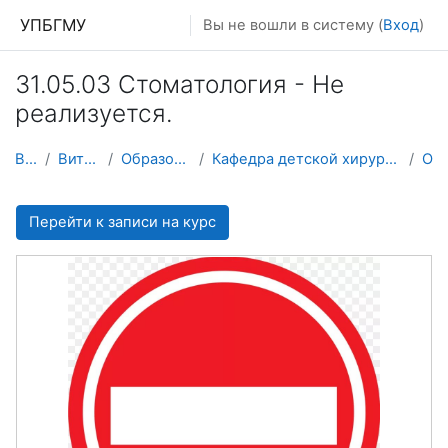
Перейти к основному содержанию
УПБГМУ
Вы не вошли в систему (
Вход
)
31.05.03 Стоматология - Не
реализуется.
В начало
Витрина курсов 3KL
Образование 2025-2026 уч.год
Кафедра детской хирургии с физической и медицинской реабилитации детей
О курсе
Перейти к записи на курс