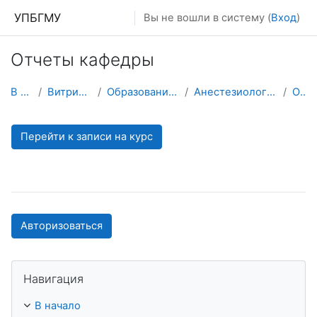
Перейти к основному содержанию
УПБГМУ
Вы не вошли в систему (
Вход
)
Отчеты кафедры
В начало
Витрина курсов 3KL
Образование 2025-2026 уч.год
Анестезиологии и реаниматологии
О курсе
Перейти к записи на курс
Авторизоваться
Пропустить Навигация
Навигация
В начало