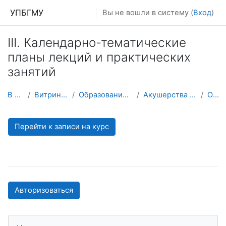
Перейти к основному содержанию
УПБГМУ
Вы не вошли в систему (
Вход
)
III. Календарно-тематические
планы лекций и практических
занятий
В начало
Витрина курсов 3KL
Образование 2025-2026 уч.год
Акушерства и гинекологии №1
О курсе
Перейти к записи на курс
Авторизоваться
Пропустить Навигация