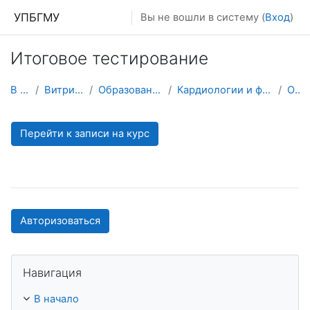
Перейти к основному содержанию
УПБГМУ
Вы не вошли в систему (
Вход
)
Итоговое тестирование
В начало
Витрина курсов 3KL
Образование 2025-2026 уч.год
Кардиологии и функциональной диагностики
О курсе
Перейти к записи на курс
Авторизоваться
Пропустить Навигация
Навигация
В начало