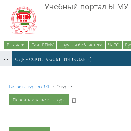
Перейти к основному содержанию
Учебный портал БГМУ
В начало
Сайт БГМУ
Научная библиотека
ЧаВО
Рус
Методические указания (архив)
Витрина курсов 3KL
О курсе
Перейти к записи на курс