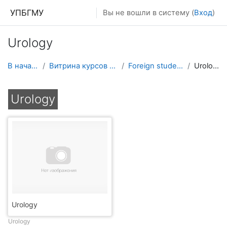
Перейти к основному содержанию
УПБГМУ
Вы не вошли в систему (
Вход
)
Urology
В начало
Витрина курсов 3KL
Foreign students
Urology
Urology
Urology
Urology