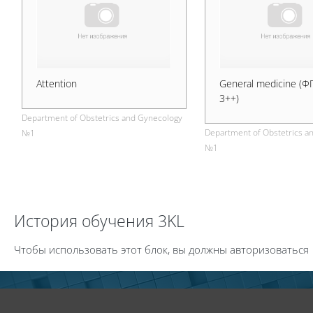
Attention
General medicine (
3++)
Department of Obstetrics and Gynecology
Department of Obstetrics a
№1
№1
Пропустить История обучения 3KL
История обучения 3KL
Чтобы использовать этот блок, вы должны авторизоваться