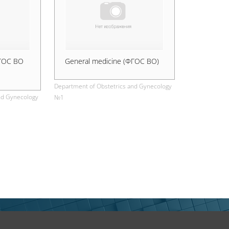
ФГОС ВО
General medicine (ФГОС ВО)
Department of Obstetrics and Gynecology
nd Gynecology
№1