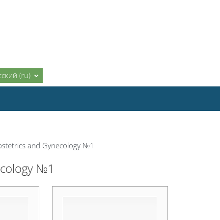
ский ‎(ru)‎
stetrics and Gynecology №1
ecology №1