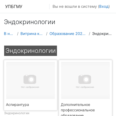
Перейти к основному содержанию
УПБГМУ
Вы не вошли в систему (
Вход
)
Эндокринологии
В начало
Витрина курсов 3KL
Образование 2025-2026 уч.год
Эндокринологии
Эндокринологии
Аспирантура
Дополнительное
профессиональное
Эндокринологии
образование