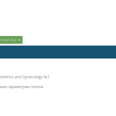
ский ‎(ru)‎
stetrics and Gynecology №1
нным параметрам поиска