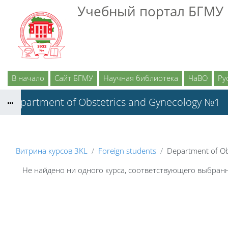
Перейти к основному содержанию
Учебный портал БГМУ
В начало
Сайт БГМУ
Научная библиотека
ЧаВО
Рус
Department of Obstetrics and Gynecology №1
Витрина курсов 3KL
Foreign students
Department of Ob
Не найдено ни одного курса, соответствующего выбра