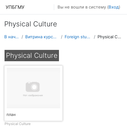
Перейти к основному содержанию
УПБГМУ
Вы не вошли в систему (
Вход
)
Physical Culture
В начало
Витрина курсов 3KL
Foreign students
Physical Culture
Physical Culture
план
Physical Culture