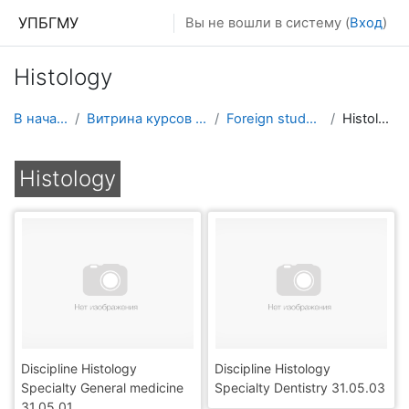
Перейти к основному содержанию
УПБГМУ
Вы не вошли в систему (
Вход
)
Histology
В начало
Витрина курсов 3KL
Foreign students
Histology
Histology
Discipline Histology
Discipline Histology
Specialty General medicine
Specialty Dentistry 31.05.03
31.05.01