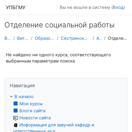
Перейти к основному содержанию
УПБГМУ
Вы не вошли в систему (
Вход
)
Отделение социальной работы
В начало
Витрина курсов 3KL
Образование 2025-2026 уч.год
Сестринского дела и паллиативной помощи
Архив 2017
Отделение социальной работы
Не найдено ни одного курса, соответствующего
выбранным параметрам поиска
Пропустить Навигация
Навигация
В начало
Мои курсы
Блоги сайта
Новости сайта
Информация для завучей кафедр и
ответственных за р...