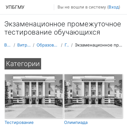
Перейти к основному содержанию
УПБГМУ
Вы не вошли в систему (
Вход
)
Экзаменационное промежуточное
тестирование обучающихся
В начало
Витрина курсов 3KL
Образование 2025-2026 уч.год
Гигиены
Экзаменационное промежуточное тестирование обучающихся
Категории
Тестирование
Олимпиада