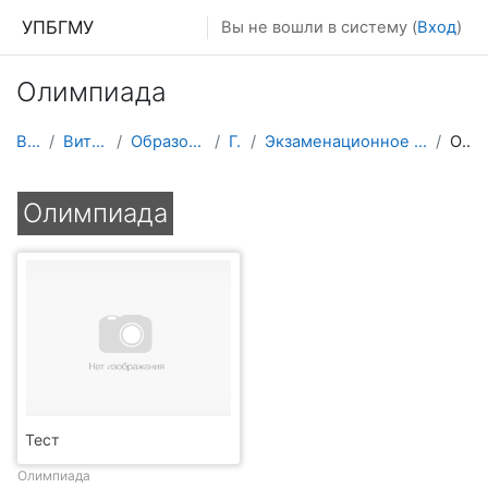
Перейти к основному содержанию
УПБГМУ
Вы не вошли в систему (
Вход
)
Олимпиада
В начало
Витрина курсов 3KL
Образование 2025-2026 уч.год
Гигиены
Экзаменационное промежуточное тестирование обучающихся
Олимпиада
Олимпиада
Тест
Олимпиада