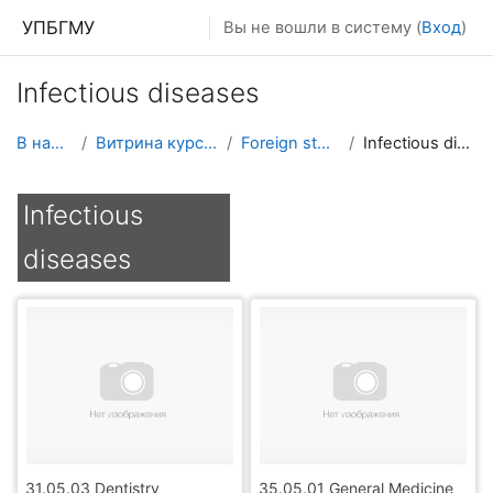
Перейти к основному содержанию
УПБГМУ
Вы не вошли в систему (
Вход
)
Infectious diseases
В начало
Витрина курсов 3KL
Foreign students
Infectious diseases
Infectious
diseases
31.05.03 Dentistry
35.05.01 General Medicine