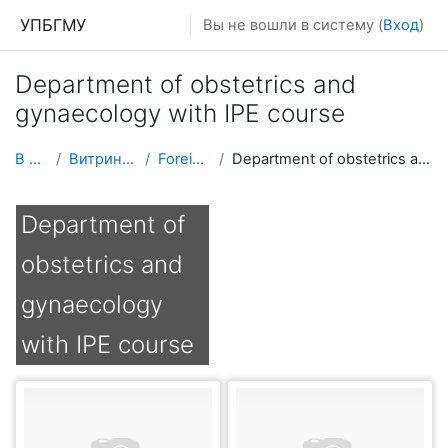
Перейти к основному содержанию
УПБГМУ
Вы не вошли в систему (
Вход
)
Department of obstetrics and
gynaecology with IPE course
В начало
Витрина курсов 3KL
Foreign students
Department of obstetrics and gynaecology with IPE course
Department of
obstetrics and
gynaecology
with IPE course