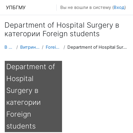
Перейти к основному содержанию
УПБГМУ
Вы не вошли в систему (
Вход
)
Department of Hospital Surgery в
категории Foreign students
В начало
Витрина курсов 3KL
Foreign students
Department of Hospital Surgery в категории Foreign students
Department of
Hospital
Surgery в
категории
Foreign
students