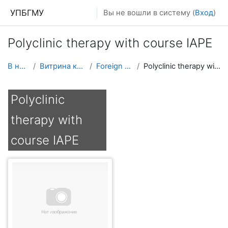
Перейти к основному содержанию
УПБГМУ
Вы не вошли в систему (
Вход
)
Polyclinic therapy with course IAPE
В начало
Витрина курсов 3KL
Foreign students
Polyclinic therapy with course IAPE
Polyclinic
therapy with
course IAPE