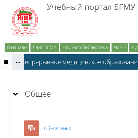
Перейти к основному содержанию
Учебный портал БГМУ
В начало
Сайт БГМУ
Научная библиотека
ЧаВО
Рус
НМО Непрерывное медицинское образовани
Тематический план
Общее
Форум
Объявления