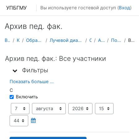
Перейти к основному содержанию
УПБГМУ
Вы используете гостевой доступ (
Вход
)
Архив пед. фак.
В начало
Кафедры
Образование 2025-2026 уч.год
Лучевой диагностики и лучевой терапии, ядерной мед...
О курсе
Архив пед. фак
Последние действия
Все участники
Архив пед. фак.: Все участники
Фильтры
Фильтры
Фильтры
Показать больше ...
С
С
Включить
День
Месяц
Год
Час
Минута