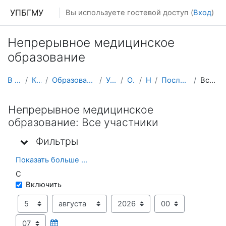
Перейти к основному содержанию
УПБГМУ
Вы используете гостевой доступ (
Вход
)
Непрерывное медицинское
образование
В начало
Кафедры
Образование 2025-2026 уч.год
Урологии
О курсе
НМОУ
Последние действия
Все участники
Непрерывное медицинское
образование: Все участники
Фильтры
Фильтры
Фильтры
Показать больше ...
С
С
Включить
День
Месяц
Год
Час
Минута