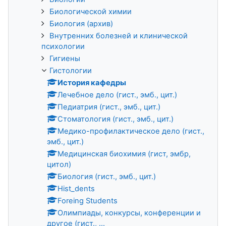
Биологической химии
Биология (архив)
Внутренних болезней и клинической
психологии
Гигиены
Гистологии
История кафедры
Лечебное дело (гист., эмб., цит.)
Педиатрия (гист., эмб., цит.)
Стоматология (гист., эмб., цит.)
Медико-профилактическое дело (гист.,
эмб., цит.)
Медицинская биохимия (гист, эмбр,
цитол)
Биология (гист., эмб., цит.)
Hist_dents
Foreing Students
Олимпиады, конкурсы, конференции и
другое (гист., ...