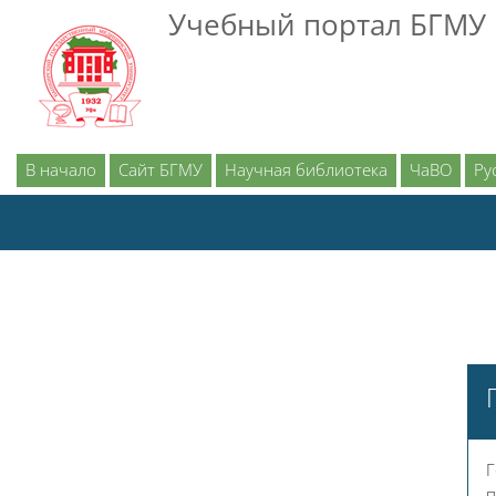
Перейти к основному содержанию
Учебный портал БГМУ
В начало
Сайт БГМУ
Научная библиотека
ЧаВО
Рус
Г
п