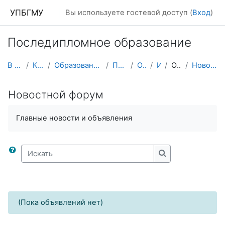
Перейти к основному содержанию
УПБГМУ
Вы используете гостевой доступ (
Вход
)
Последипломное образование
В начало
Кафедры
Образование 2025-2026 уч.год
Педиатрии
О курсе
ИПО
ОТЧЕТЫ
Новостной форум
Новостной форум
Главные новости и объявления
Искать
Искать
(Пока объявлений нет)