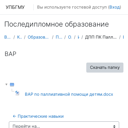
Перейти к основному содержанию
УПБГМУ
Вы используете гостевой доступ (
Вход
)
Последипломное образование
В начало
Кафедры
Образование 2025-2026 уч.год
Педиатрии
О курсе
ИПО
ДПП ПК Паллиативная помощь в педиатрии
В
ВАР
Скачать папку
ВАР по паллиативной помощи детям.docx
← Практические навыки