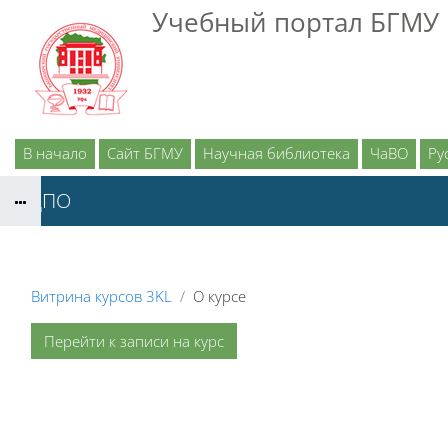
Перейти к основному содержанию
Учебный портал БГМУ
В начало
Сайт БГМУ
Научная библиотека
ЧаВО
Рус
ИДПО
Витрина курсов 3KL
О курсе
Перейти к записи на курс